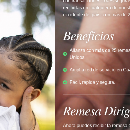
con transacciones 100% seguras
recibirlas en cualquiera de nues
occidente del país, con más de 
Beneficios
Alianza con más de 25 reme
Unidos.
Amplia red de servicio en G
Fácil, rápida y segura.
Remesa Dirig
Ahora puedes recibir la remesa qu