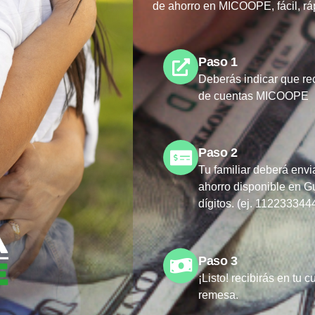
de ahorro en MICOOPE, fácil, rá
Paso 1
Deberás indicar que rec
de cuentas MICOOPE
Paso 2
Tu familiar deberá env
ahorro disponible en G
dígitos. (ej. 11223334
Paso 3
¡Listo! recibirás en tu 
remesa.