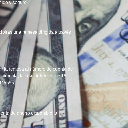
pido y seguro.
ibirás una remesa dirigida a través
iar la remesa al número de cuenta de
uatemala, la cual deber ser de 15
4445555).
cuenta de ahorro disponible la