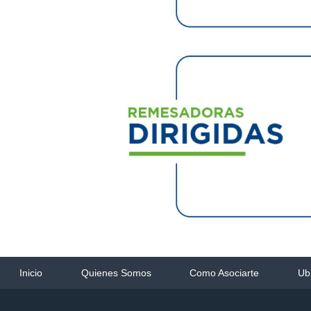
Inicio
Quienes Somos
Como Asociarte
Ub