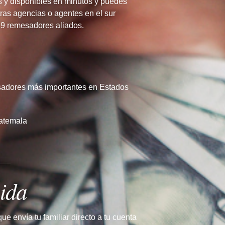
 y disponibles en minutos y puedes
tras agencias o agentes en el sur
29 remesadores aliados.
sadores más importantes en Estados
uatemala
ida
e envía tu familiar directo a tu cuenta